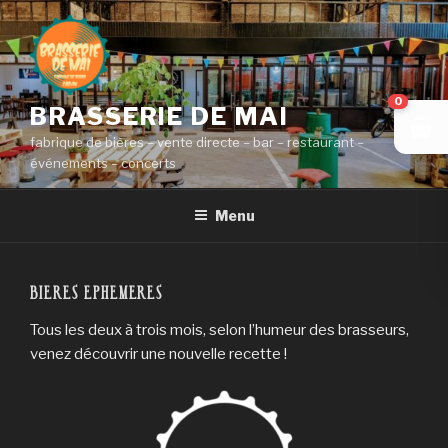
Aller
au
contenu
principal
0
BRASSERIE DE MAI
fabrique de bières – vente directe – bar – restaurant –
événements – concerts
Menu
BIERES EPHEMERES
Tous les deux à trois mois, selon l’humeur des brasseurs,
venez découvrir une nouvelle recette !