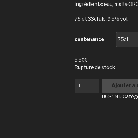
ingrédients: eau, malts(ORG
75 et 33cl alc. 9.5% vol.
contenance
5,50
€
Rupture de stock
quantité
Ajouter au
de
La
UGS :
ND
Catégo
Molette