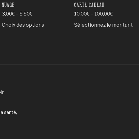
NUAGE
CARTE CADEAU
3,00
€
–
5,50
€
10,00
€
–
100,00
€
Ce
C
Choix des options
Sélectionnez le montant
produit
pr
a
a
plusieurs
pl
variations.
va
Les
Le
options
op
peuvent
pe
être
êt
choisies
ch
vin
sur
su
la
la
la santé,
page
pa
du
du
produit
pr