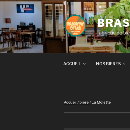
Aller
au
contenu
BRAS
principal
fabrique de bi
ACCUEIL
NOS BIERES
Accueil
/
bière
/ La Molette