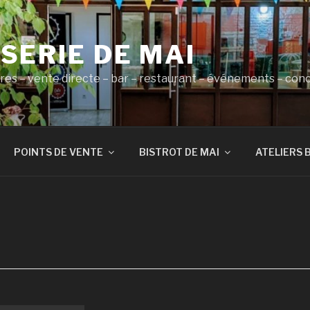
SERIE DE MAI
ères – vente directe – bar – restaurant – événements – con
POINTS DE VENTE
BISTROT DE MAI
ATELIERS 