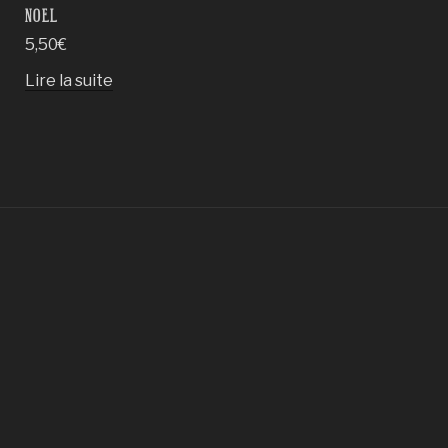
NOEL
5,50
€
e
Lire la suite
oduit
usieurs
riations.
s
tions
uvent
re
oisies
r
ge
oduit