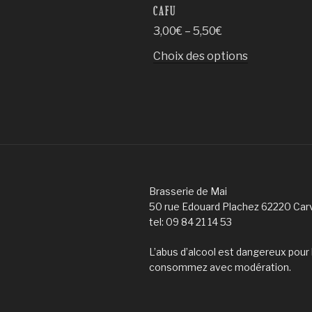
CAFU
3,00
€
–
5,50
€
Ce
Choix des options
produit
a
plusieurs
variations.
Les
options
peuvent
être
Brasserie de Mai
choisies
50 rue Edouard Plachez 62220 Car
tel: 09 84 21 14 53
sur
la
L’abus d’alcool est dangereux pour 
page
consommez avec modération.
du
produit