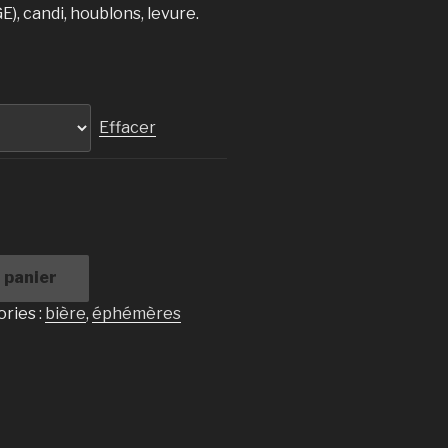
E), candi, houblons, levure.
Effacer
 panier
ries :
bière
,
éphémères