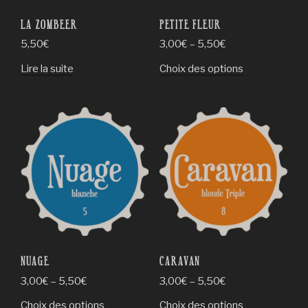
LA ZOMBEER
PETITE FLEUR
5,50
€
3,00
€
–
5,50
€
Ce
Lire la suite
Choix des options
produit
a
plusieurs
variations.
Les
options
peuvent
être
choisies
sur
la
NUAGE
CARAVAN
page
3,00
€
–
5,50
€
3,00
€
–
5,50
€
du
produit
Ce
Ce
Choix des options
Choix des options