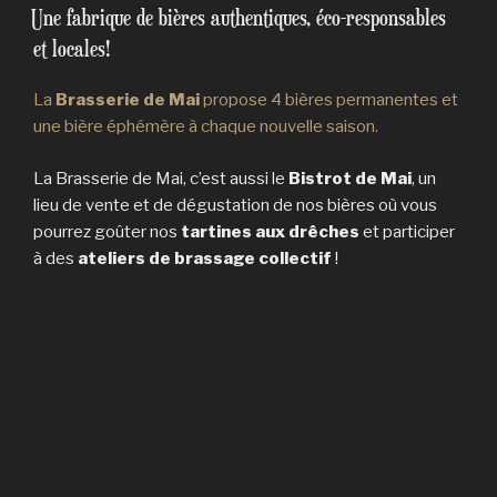
LE
Une fabrique de bières authentiques, éco-responsables
et locales!
La
Brasserie de Mai
propose 4 bières permanentes et
une bière éphémère à chaque nouvelle saison.
La Brasserie de Mai, c’est aussi le
Bistrot de Mai
, un
lieu de vente et de dégustation de nos bières où vous
pourrez goûter nos
tartines aux drêches
et participer
à des
ateliers de brassage collectif
!