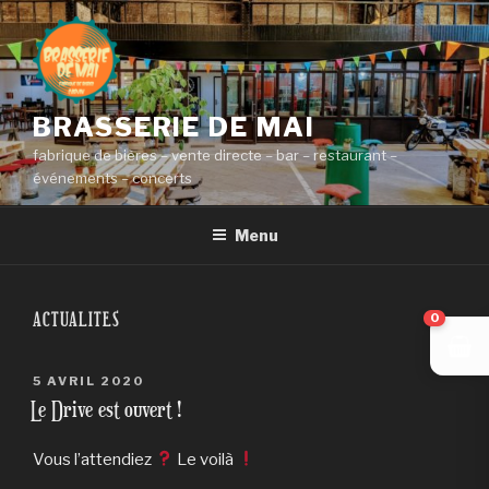
Aller
au
contenu
principal
BRASSERIE DE MAI
fabrique de bières – vente directe – bar – restaurant –
événements – concerts
Menu
ACTUALITES
0
PUBLIÉ
5 AVRIL 2020
LE
Le Drive est ouvert !
Vous l’attendiez
Le voilà