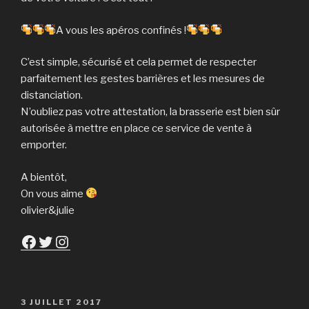
A vous les apéros confinés !
C’est simple, sécurisé et cela permet de respecter
parfaitement les gestes barrières et les mesures de
distanciation.
N’oubliez pas votre attestation, la brasserie est bien sûr
autorisée à mettre en place ce service de vente à
emporter.
A bientôt,
On vous aime
olivier&julie
Facebook
Twitter
Instagram
PUBLIÉ
3 JUILLET 2017